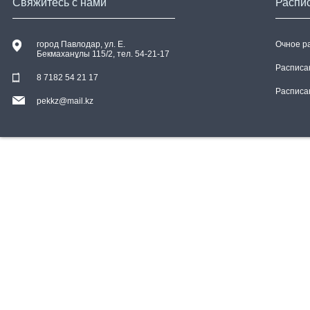
Свяжитесь с нами
Распи
город Павлодар, ул. E.
Очное р
Бекмаханұлы 115/2, тел. 54-21-17
Расписа
8 7182 54 21 17
Расписа
pekkz@mail.kz