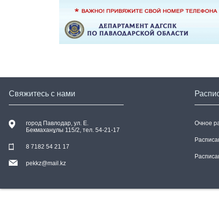
Свяжитесь с нами
Распи
город Павлодар, ул. E.
Очное р
Бекмаханұлы 115/2, тел. 54-21-17
Расписа
8 7182 54 21 17
Расписа
pekkz@mail.kz