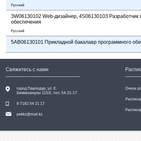
Русский
3W06130102 Web-дизайнер, 4S06130103 Разработчик 
обеспечения
Русский
5AB06130101 Прикладной бакалавр программного об
Свяжитесь с нами
Распи
город Павлодар, ул. E.
Очное р
Бекмаханұлы 115/2, тел. 54-21-17
Расписа
8 7182 54 21 17
Расписа
pekkz@mail.kz