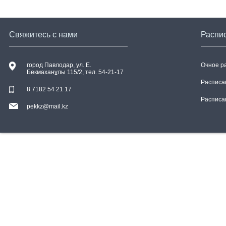
Свяжитесь с нами
Распи
город Павлодар, ул. E.
Очное р
Бекмаханұлы 115/2, тел. 54-21-17
Расписа
8 7182 54 21 17
Расписа
pekkz@mail.kz