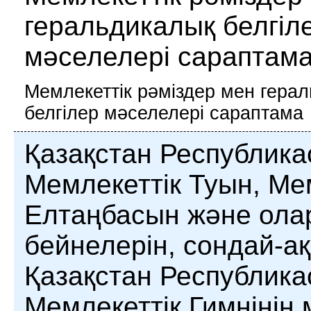
геральдикалық белгіл
мәселелері сараптам
Мемлекеттік рәміздер мен гера
белгілер мәселелері сараптама
Қазақстан Республик
Мемлекеттік Туын, Ме
Елтаңбасын және ола
бейнелерін, сондай-ақ
Қазақстан Республик
Мемлекеттік Гимнінің 