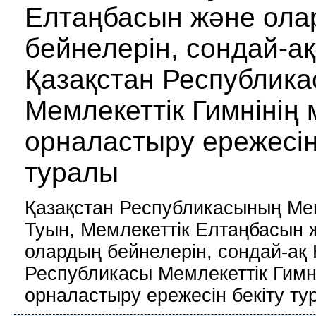
Елтаңбасын және ола
бейнелерін, сондай-ақ
Қазақстан Республик
Мемлекеттік Гимнінің 
орналастыру ережесін
туралы
Қазақстан Республикасының Ме
Туын, Мемлекеттік Елтаңбасын 
олардың бейнелерін, сондай-ақ 
Республикасы Мемлекеттік Гимні
орналастыру ережесін бекіту ту