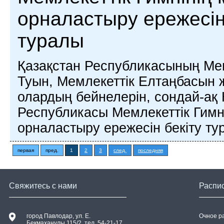
орналастыру ережесін
туралы
Қазақстан Республикасының Ме
Туын, Мемлекеттік Елтаңбасын 
олардың бейнелерін, сондай-ақ 
Республикасы Мемлекеттік Гимні
орналастыру ережесін бекіту ту
первая
пред.
1
2
3
след.
последняя
Свяжитесь с нами
Распи
город Павлодар, ул. E.
Очное р
Бекмаханұлы 115/2, тел. 54-21-17