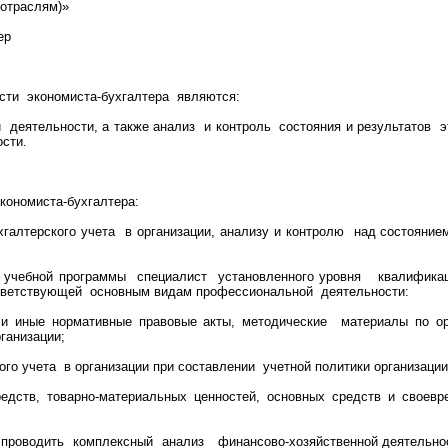
 отраслям)»
ер
ти экономиста-бухгалтера являются:
й деятельности, а также анализ и контроль состояния и результатов
сти.
ономиста-бухгалтера:
хгалтерского учета в организации, анализу и контролю над состояние
й учебной программы специалист установленного уровня квалифика
ответствующей основным видам профессиональной деятельности:
и иные нормативные правовые акты, методические материалы по орг
ганизации;
го учета в организации при составлении учетной политики организации
дств, товарно-материальных ценностей, основных средств и своевр
та проводить комплексный анализ финансово-хозяйственной деятельн