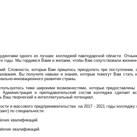
удентами одного из лучших колледжей павлодарской области. Отнын
эти годы. Мы гордимся Вами и желаем, чтобы Вам сопутствовали жизне
ний. Сложности, которые Вам пришлось преодолеть при поступлении, э
азования. Вы получите навыки и знания, которые помогут Вам стать
ально-инновационного развития страны.
пользуетесь теми широкими возможностями, которые предоставлены
. Администрация и преподавательский состав колледжа сделает в
ь Ваш творческий и интеллектуальный потенциал.
тости и массового предпринимательства на 2017 - 2021 годы колледжу
рант) по специальности:
абочих квалификаций.
рабочих квалификаций.