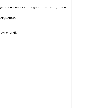
ции и специалист среднего звена должен
документов;
ехнологий;