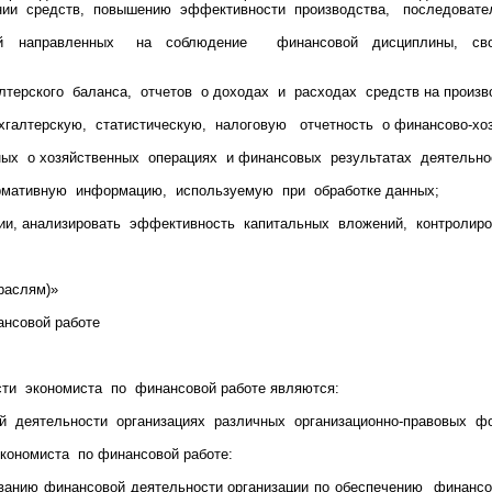
ании средств, повышению эффективности производства, последоват
тий направленных на соблюдение финансовой дисциплины, св
алтерского баланса, отчетов о доходах и расходах средств на произв
галтерскую, статистическую, налоговую отчетность о финансово-хоз
нных о хозяйственных операциях и финансовых результатах деятельнос
рмативную информацию, используемую при обработке данных;
ции, анализировать эффективность капитальных вложений, контролиро
раслям)»
ансовой работе
ти экономиста по финансовой работе являются:
ой деятельности организациях различных организационно-правовых фо
ономиста по финансовой работе:
ованию финансовой деятельности организации по обеспечению финанс