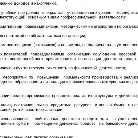
ванию доходов и накоплений.
й учебной программы специалист установленного уровня квалифика
ответствующей основным видам профессиональной деятельности:
ормативными правовыми актами, методическими материалами по организ
иды платежей по обязательствам организации;
там поставщиков (заказчиков) и по счетам, не оплаченным в установле
х показателей подразделениями организации, соблюдение кассовой
ность поступлений всех причитающихся организации денежных средств
ивную и бухгалтерскую отчетность по финансовой деятельности;
ии мероприятий по повышению прибыльности производства и реализа
ждению образования и ликвидации излишних запасов материальных ценн
вании средств организации, проводить анализ их структуры и движения;
 анализу состояния рынка кредитных ресурсов и ценных бумаг в ц
совой устойчивости организации;
 использованию собственных денежных средств для осуществлен
ценные бумаги, размещение денежных средств на банковские депози
 финансовых результатах организации;