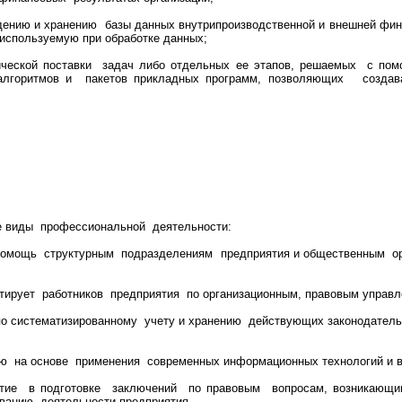
дению и хранению базы данных внутрипроизводственной и внешней фи
используемую при обработке данных;
ической поставки задач либо отдельных ее этапов, решаемых с пом
лгоритмов и пакетов прикладных программ, позволяющих создав
 виды профессиональной деятельности:
 помощь структурным подразделениям предприятия и общественным ор
ьтирует работников предприятия по организационным, правовым управл
 по систематизированному учету и хранению действующих законодатель
ю на основе применения современных информационных технологий и 
астие в подготовке заключений по правовым вопросам, возникающи
ванию деятельности предприятия.