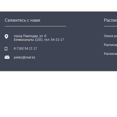
Свяжитесь с нами
Распи
город Павлодар, ул. E.
Очное р
Бекмаханұлы 115/2, тел. 54-21-17
Расписа
8 7182 54 21 17
Расписа
pekkz@mail.kz